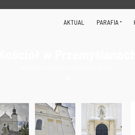
AKTUAL
PARAFIA
Kościół w Przemyślanac
fotografie świątyni z września 2018 roku