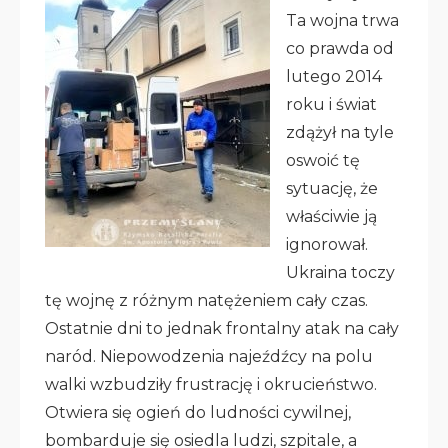
Ta wojna trwa
co prawda od
lutego 2014
roku i świat
zdążył na tyle
oswoić tę
sytuację, że
właściwie ją
ignorował.
Ukraina toczy
tę wojnę z różnym natężeniem cały czas.
Ostatnie dni to jednak frontalny atak na cały
naród. Niepowodzenia najeźdźcy na polu
walki wzbudziły frustrację i okrucieństwo.
Otwiera się ogień do ludności cywilnej,
bombarduje się osiedla ludzi, szpitale, a