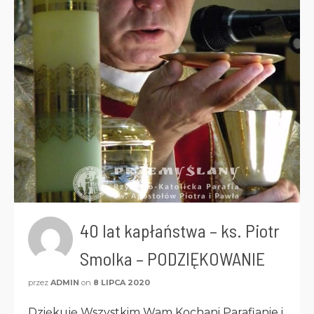
40 lat kapłaństwa – ks. Piotr
Smolka – PODZIĘKOWANIE
przez
ADMIN
on
8 LIPCA 2020
Dziękuję Wszystkim Wam Kochani Parafianie i