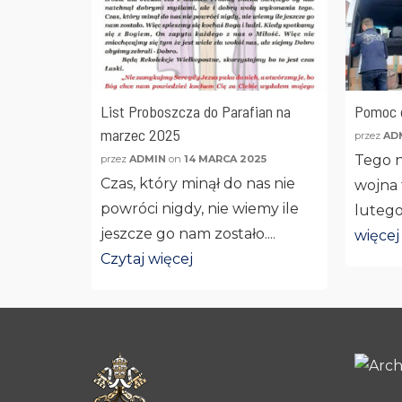
List Proboszcza do Parafian na
Pomoc d
marzec 2025
przez
AD
Tego n
przez
ADMIN
on
14 MARCA 2025
Czas, który minął do nas nie
wojna 
powróci nigdy, nie wiemy ile
lutego
jeszcze go nam zostało....
więcej
Czytaj więcej