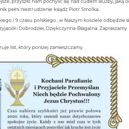
iejsze, przyszło nam pochylić się nad cudem służby, jaką 
nnik pełni niestrudzenie ksiądz Piotr Smolka.
kiego / 9 czasu polskiego , w Naszym kościele odbędzie s
yjaciół i Dobrodziei, Dziękczynna-Błagalna. Zapraszamy
ruje list, który poniżej zamieszczamy.